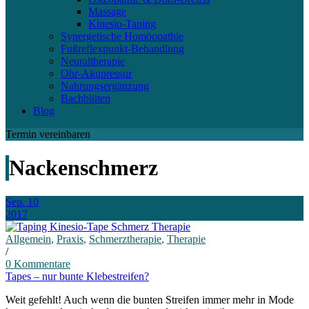
Massage
Kinesio-Taping
Synergetische Homöopathie
Fußreflexpunkt-Behandlung
Neuraltherapie
Ohr-Akupressur
Nahrungsergänzung
Bachblüten
Blog
Termin vereinbaren
Nackenschmerz
Sep. 10
2017
Allgemein
,
Praxis
,
Schmerztherapie
,
Therapie
/
0
Kommentare
Tapes – nur bunte Klebestreifen?
Weit gefehlt! Auch wenn die bunten Streifen immer mehr in Mode