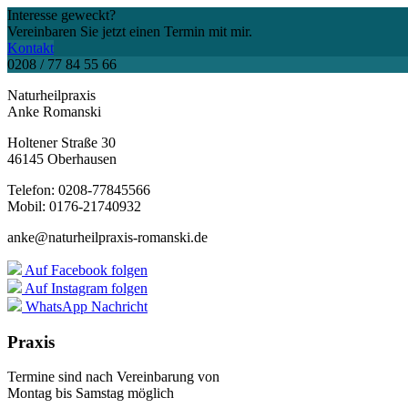
Interesse geweckt?
Vereinbaren Sie jetzt einen Termin mit mir.
Kontakt
0208 / 77 84 55 66
Naturheilpraxis
Anke Romanski
Holtener Straße 30
46145 Oberhausen
Telefon: 0208-77845566
Mobil: 0176-21740932
anke@naturheilpraxis-romanski.de
Auf Facebook folgen
Auf Instagram folgen
WhatsApp Nachricht
Praxis
Termine sind nach Vereinbarung von
Montag bis Samstag möglich