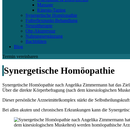
Massage
Kinesio-Taping
Synergetische Homöopathie
Fußreflexpunkt-Behandlung
Neuraltherapie
Ohr-Akupressur
Nahrungsergänzung
Bachblüten
Blog
Termin vereinbaren
Synergetische Homöopathie
Synergetische Homöopathie nach Angelika Zimmermann hat das Ziel, d
Über die direkte Körperbefragung (nach dem kinesiologischen Muskel
Dieser persönliche Arzneimittelkomplex stärkt die Selbstheilungskraft
Bei allen akuten und chronischen Erkrankungen kann die Synergeti