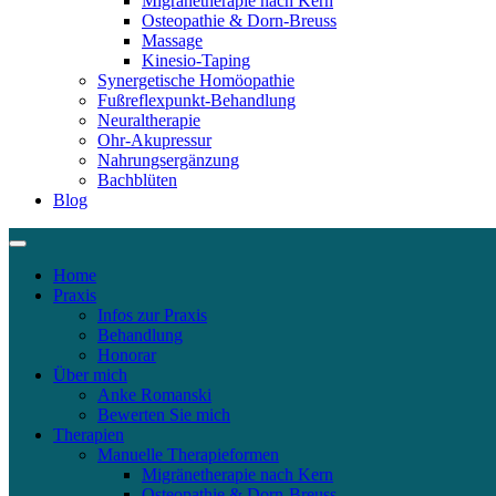
Migränetherapie nach Kern
Osteopathie & Dorn-Breuss
Massage
Kinesio-Taping
Synergetische Homöopathie
Fußreflexpunkt-Behandlung
Neuraltherapie
Ohr-Akupressur
Nahrungsergänzung
Bachblüten
Blog
Home
Praxis
Infos zur Praxis
Behandlung
Honorar
Über mich
Anke Romanski
Bewerten Sie mich
Therapien
Manuelle Therapieformen
Migränetherapie nach Kern
Osteopathie & Dorn-Breuss