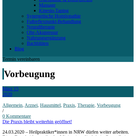
Massage
Kinesio-Taping
Synergetische Homöopathie
Fußreflexpunkt-Behandlung
Neuraltherapie
Ohr-Akupressur
Nahrungsergänzung
Bachblüten
Blog
Termin vereinbaren
Vorbeugung
März 15
2020
Allgemein
,
Arznei
,
Hausmittel
,
Praxis
,
Therapie
,
Vorbeugung
/
0
Kommentare
Die Praxis bleibt weiterhin geöffnet!
24.03.2020 – Heilpraktiker*innen in NRW dürfen weiter arbeiten.