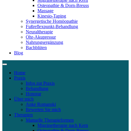
Migränetherapie nach Kern
Osteopathie & Dorn-Breuss
Massage
Kinesio-Taping
Synergetische Homöopathie
Fußreflexpunkt-Behandlung
Neuraltherapie
Ohr-Akupressur
Nahrungsergänzung
Bachblüten
Blog
Home
Praxis
Infos zur Praxis
Behandlung
Honorar
Über mich
Anke Romanski
Bewerten Sie mich
Therapien
Manuelle Therapieformen
Migränetherapie nach Kern
Osteopathie & Dorn-Breuss